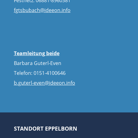
Festnetz: 06881-8960381
fgtsbubach@ideeon.info
Teamleitung beide
Barbara Guterl-Even
Telefon: 0151-4100646
b.guterl-even@ideeon.info
STANDORT EPPELBORN